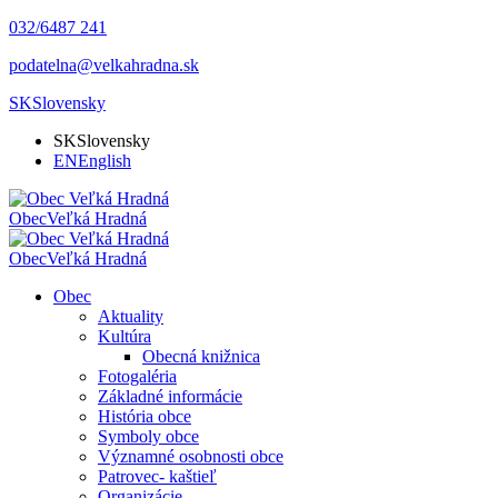
032/6487 241
podatelna@velkahradna.sk
SK
Slovensky
SK
Slovensky
EN
English
Obec
Veľká Hradná
Obec
Veľká Hradná
Obec
Aktuality
Kultúra
Obecná knižnica
Fotogaléria
Základné informácie
História obce
Symboly obce
Významné osobnosti obce
Patrovec- kaštieľ
Organizácie