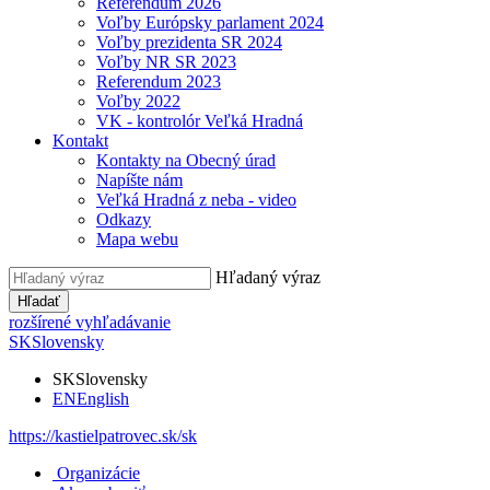
Referendum 2026
Voľby Európsky parlament 2024
Voľby prezidenta SR 2024
Voľby NR SR 2023
Referendum 2023
Voľby 2022
VK - kontrolór Veľká Hradná
Kontakt
Kontakty na Obecný úrad
Napíšte nám
Veľká Hradná z neba - video
Odkazy
Mapa webu
Hľadaný výraz
Hľadať
rozšírené vyhľadávanie
SK
Slovensky
SK
Slovensky
EN
English
https://kastielpatrovec.sk/sk
Organizácie