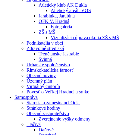
Atletický klub AK Dukla
Atletický areál- VOS
Jarabinka, Jarabina
OFK V. Hradná
Fotogaléria
ZŠ s MŠ
Vizualizácia úprava okolia ZŠ s MŠ
Podnikatelia v obci
Zdravotné strediská
Trenčianske Jastrabie
Svinná
Urbárske spoločenstvo
Rímskokatolícka farnosť
Obecné noviny
Územný plán
Virtuálný cintorín
Povesť o Veľkej Hradnej a srnke
Samospráva
Starosta a zamestnanci OcÚ
Stránkové hodiny
Obecné zastupiteľstvo
Zverejnenie výšky odmeny
Tlačivá
Daňové