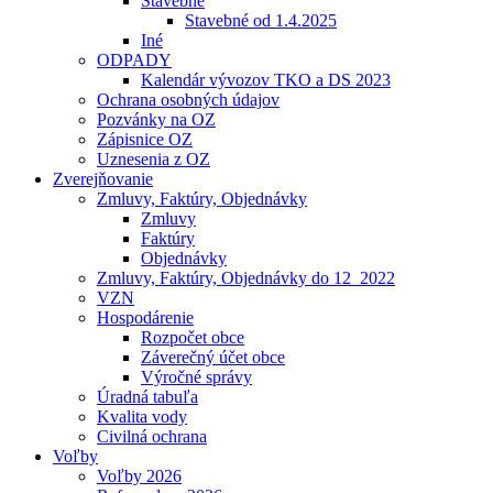
Stavebné
Stavebné od 1.4.2025
Iné
ODPADY
Kalendár vývozov TKO a DS 2023
Ochrana osobných údajov
Pozvánky na OZ
Zápisnice OZ
Uznesenia z OZ
Zverejňovanie
Zmluvy, Faktúry, Objednávky
Zmluvy
Faktúry
Objednávky
Zmluvy, Faktúry, Objednávky do 12_2022
VZN
Hospodárenie
Rozpočet obce
Záverečný účet obce
Výročné správy
Úradná tabuľa
Kvalita vody
Civilná ochrana
Voľby
Voľby 2026