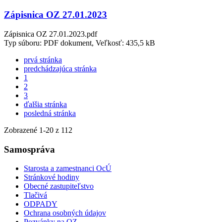
Zápisnica OZ 27.01.2023
Zápisnica OZ 27.01.2023.pdf
Typ súboru: PDF dokument, Veľkosť: 435,5 kB
prvá stránka
predchádzajúca stránka
1
2
3
ďalšia stránka
posledná stránka
Zobrazené
1
-
20
z 112
Samospráva
Starosta a zamestnanci OcÚ
Stránkové hodiny
Obecné zastupiteľstvo
Tlačivá
ODPADY
Ochrana osobných údajov
Pozvánky na OZ